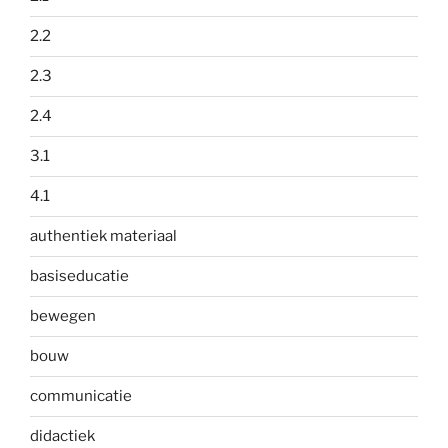
2.2
2.3
2.4
3.1
4.1
authentiek materiaal
basiseducatie
bewegen
bouw
communicatie
didactiek