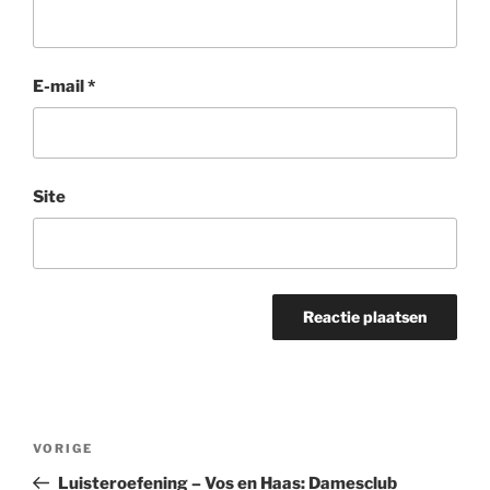
E-mail
*
Site
Bericht
Vorig
VORIGE
navigatie
bericht
Luisteroefening – Vos en Haas: Damesclub