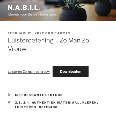
Ga
N.A.B.I.L.
naar
Ideeën voor de les Nederlands
de
inhoud
GEPLAATST
FEBRUARI 21, 2022
DOOR
ADMIN
OP
Luisteroefening – Zo Man Zo
Vrouw
Downloaden
Luisteren-Zo-man-zo-vrouw
CATEGORIEËN
INTERESSANTE LECTUUR
TAGS
2.3
,
2.4
,
AUTHENTIEK MATERIAAL
,
KLEREN
,
LUISTEREN
,
OEFENING