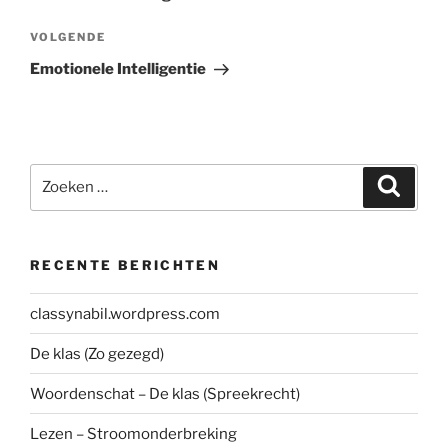
Volgend
VOLGENDE
bericht
Emotionele Intelligentie
Zoeken
Zoeke
naar:
RECENTE BERICHTEN
classynabil.wordpress.com
De klas (Zo gezegd)
Woordenschat – De klas (Spreekrecht)
Lezen – Stroomonderbreking