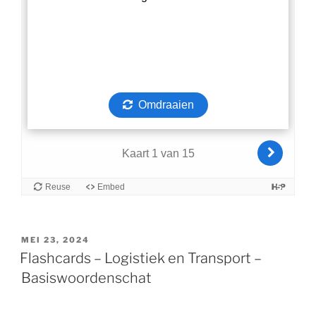
GEPLAATST
MEI 23, 2024
OP
Flashcards – Logistiek en Transport –
Basiswoordenschat