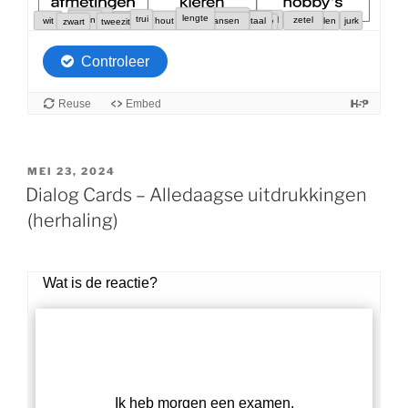
GEPLAATST
MEI 23, 2024
OP
Dialog Cards – Alledaagse uitdrukkingen
(herhaling)