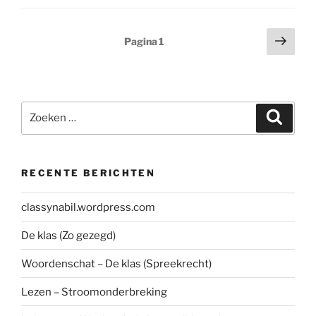
Berichten
Volg
Pagina
1
pagi
paginering
Zoeken
Zoeke
naar:
RECENTE BERICHTEN
classynabil.wordpress.com
De klas (Zo gezegd)
Woordenschat – De klas (Spreekrecht)
Lezen – Stroomonderbreking