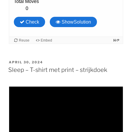
GEPLAATST
APRIL 30, 2024
OP
Sleep – T-shirt met print – strijkdoek