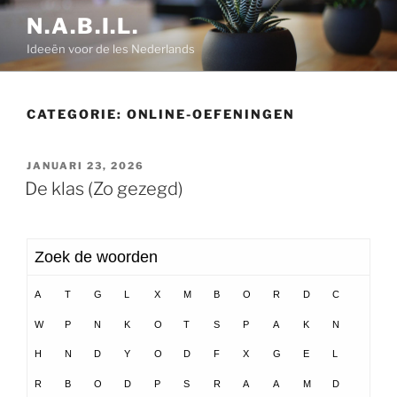
Ga
N.A.B.I.L.
naar
Ideeën voor de les Nederlands
de
inhoud
CATEGORIE:
ONLINE-OEFENINGEN
GEPLAATST
JANUARI 23, 2026
OP
De klas (Zo gezegd)