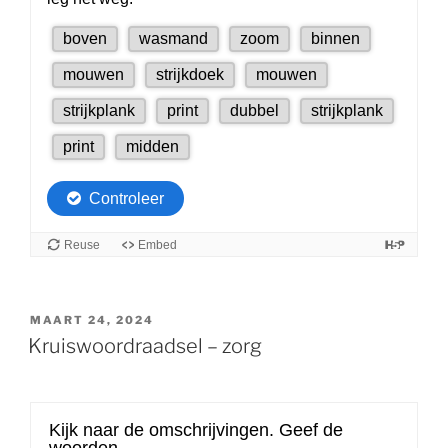
GEPLAATST
MAART 24, 2024
OP
Kruiswoordraadsel – zorg