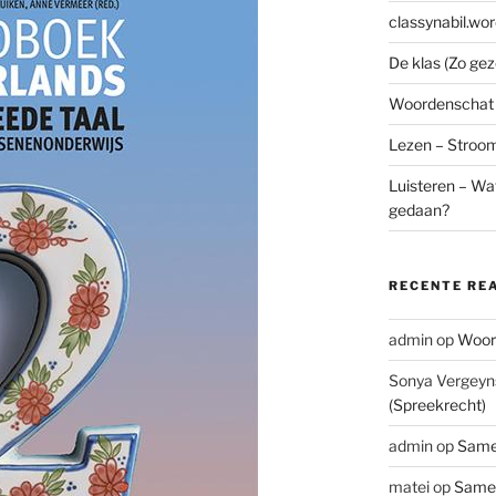
classynabil.wo
De klas (Zo ge
Woordenschat –
Lezen – Stroo
Luisteren – Wat
gedaan?
RECENTE RE
admin
op
Woord
Sonya Vergeyn
(Spreekrecht)
admin
op
Same
matei
op
Samen