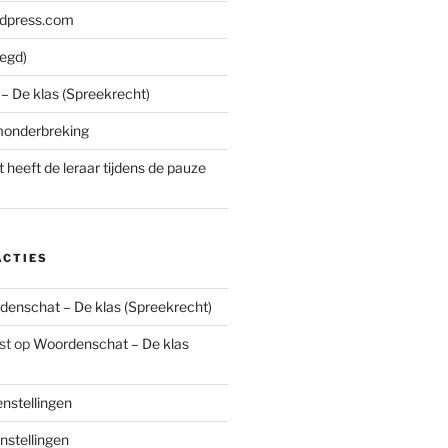
rdpress.com
zegd)
 De klas (Spreekrecht)
monderbreking
 heeft de leraar tijdens de pauze
ACTIES
enschat – De klas (Spreekrecht)
st
op
Woordenschat – De klas
nstellingen
stellingen