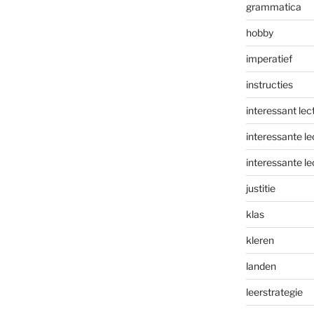
grammatica
hobby
imperatief
instructies
interessant lec
interessante le
interessante le
justitie
klas
kleren
landen
leerstrategie