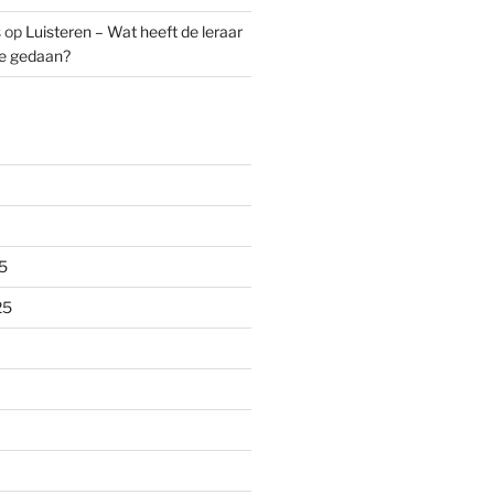
s
op
Luisteren – Wat heeft de leraar
ze gedaan?
5
25