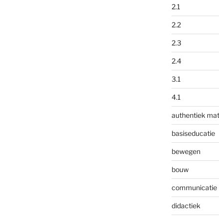
2.1
2.2
2.3
2.4
3.1
4.1
authentiek mat
basiseducatie
bewegen
bouw
communicatie
didactiek