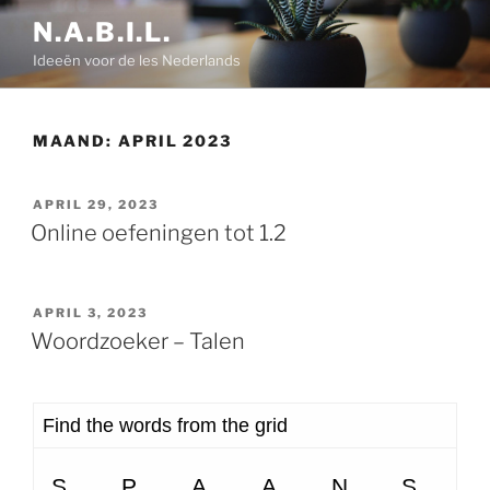
Ga
N.A.B.I.L.
naar
Ideeën voor de les Nederlands
de
inhoud
MAAND:
APRIL 2023
GEPLAATST
APRIL 29, 2023
OP
Online oefeningen tot 1.2
GEPLAATST
APRIL 3, 2023
OP
Woordzoeker – Talen