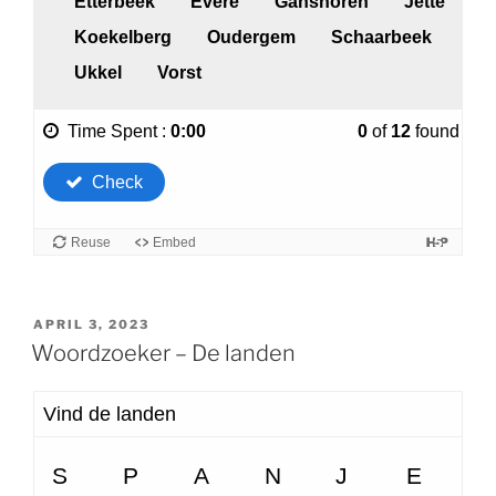
GEPLAATST
APRIL 3, 2023
OP
Woordzoeker – De landen