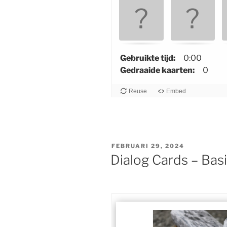
n
d
d
e
o
Gebruikte tijd:
0:00
v
Gedraaide kaarten:
0
e
r
Reuse
Embed
e
e
n
k
GEPLAATST
FEBRUARI 29, 2024
o
OP
Dialog Cards – Ba
m
e
n
d
e
k