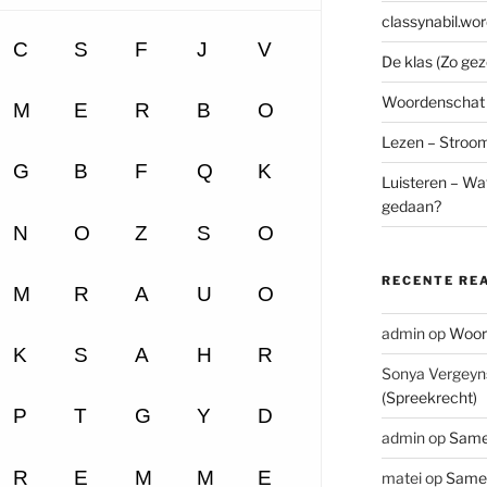
classynabil.wo
De klas (Zo ge
Woordenschat –
Lezen – Stroo
Luisteren – Wat
gedaan?
RECENTE RE
admin
op
Woord
Sonya Vergeyn
(Spreekrecht)
admin
op
Same
matei
op
Samen