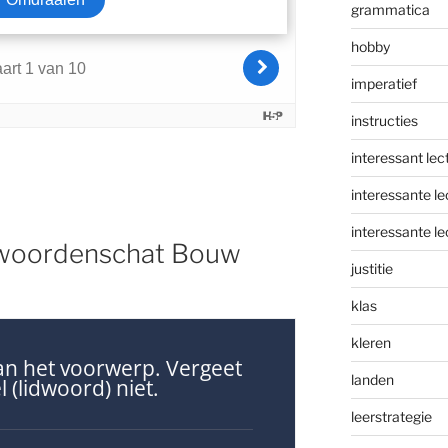
grammatica
hobby
imperatief
instructies
interessant lec
interessante le
interessante le
swoordenschat Bouw
justitie
klas
kleren
landen
leerstrategie