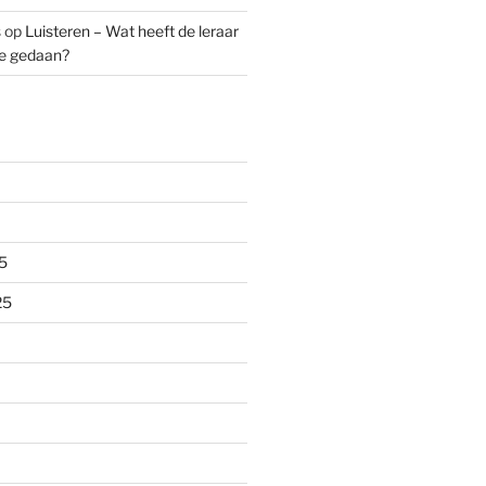
s
op
Luisteren – Wat heeft de leraar
ze gedaan?
5
25