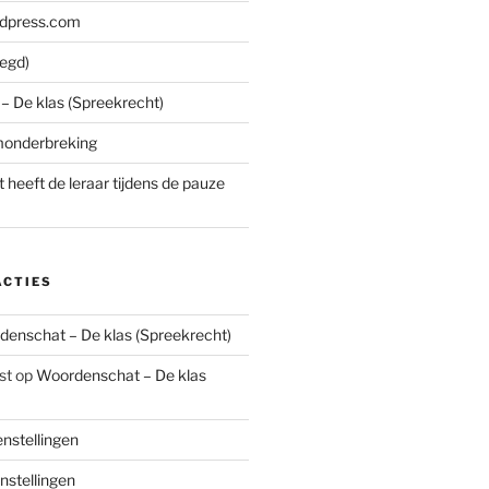
rdpress.com
zegd)
 De klas (Spreekrecht)
monderbreking
 heeft de leraar tijdens de pauze
ACTIES
enschat – De klas (Spreekrecht)
st
op
Woordenschat – De klas
nstellingen
stellingen