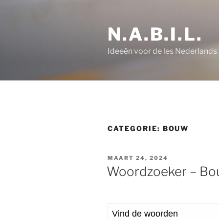
Ga
naar
N.A.B.I.L.
de
inhoud
Ideeën voor de les Nederlands
CATEGORIE:
BOUW
GEPLAATST
MAART 24, 2024
OP
Woordzoeker – B