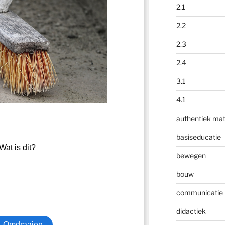
2.1
2.2
2.3
2.4
3.1
4.1
authentiek mat
basiseducatie
bewegen
bouw
communicatie
didactiek