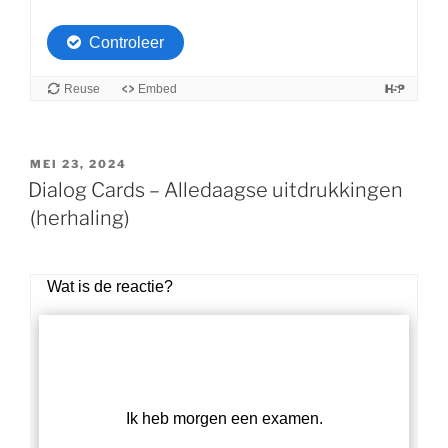
GEPLAATST
MEI 23, 2024
OP
Dialog Cards – Alledaagse uitdrukkingen
(herhaling)