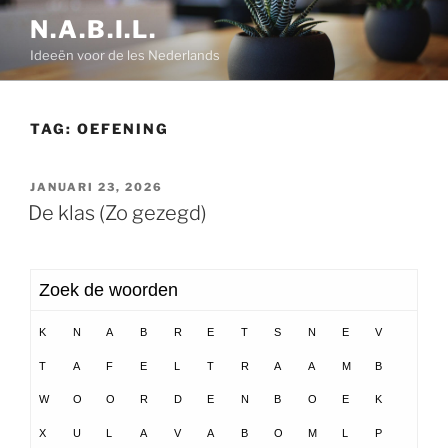
Ga
N.A.B.I.L.
naar
Ideeën voor de les Nederlands
de
inhoud
TAG:
OEFENING
GEPLAATST
JANUARI 23, 2026
OP
De klas (Zo gezegd)