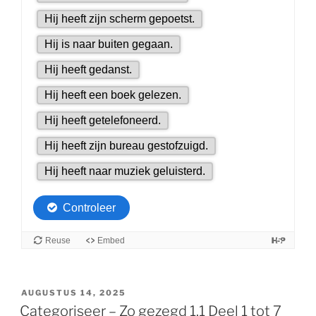
GEPLAATST
AUGUSTUS 14, 2025
OP
Categoriseer – Zo gezegd 1.1 Deel 1 tot 7