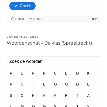
GEPLAATST
JANUARI 23, 2026
OP
Woordenschat – De klas (Spreekrecht)