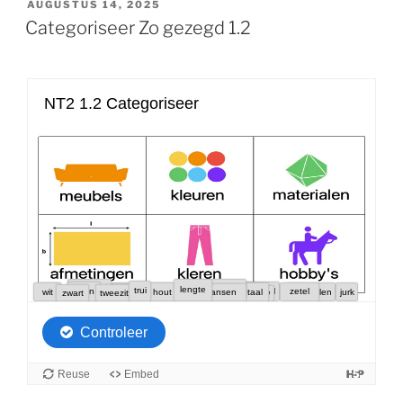
GEPLAATST
AUGUSTUS 14, 2025
OP
Categoriseer Zo gezegd 1.2