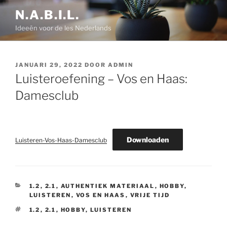
Ga
N.A.B.I.L.
naar
Ideeën voor de les Nederlands
de
inhoud
GEPLAATST
JANUARI 29, 2022
DOOR
ADMIN
OP
Luisteroefening – Vos en Haas:
Damesclub
Downloaden
Luisteren-Vos-Haas-Damesclub
CATEGORIEËN
1.2
,
2.1
,
AUTHENTIEK MATERIAAL
,
HOBBY
,
LUISTEREN
,
VOS EN HAAS
,
VRIJE TIJD
TAGS
1.2
,
2.1
,
HOBBY
,
LUISTEREN