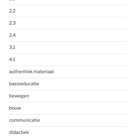
2.2
2.3
2.4
3.1
4.1
authentiek materiaal
basiseducatie
bewegen
bouw
communicatie
didactiek