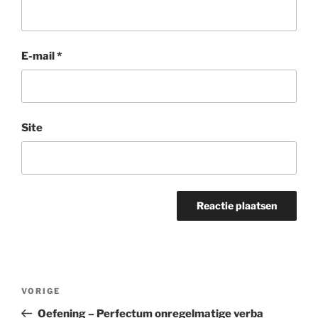
E-mail
*
Site
Bericht
Vorig
VORIGE
navigatie
bericht
Oefening – Perfectum onregelmatige verba