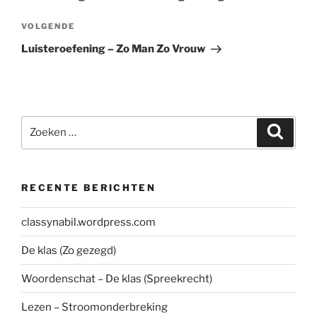
Volgend
VOLGENDE
bericht
Luisteroefening – Zo Man Zo Vrouw
Zoeken
Zoeke
naar:
RECENTE BERICHTEN
classynabil.wordpress.com
De klas (Zo gezegd)
Woordenschat – De klas (Spreekrecht)
Lezen – Stroomonderbreking