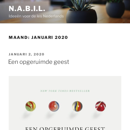
Ga
N.A.B.I.L.
naar
Ideeën voor de les Nederlands
de
inhoud
MAAND:
JANUARI 2020
GEPLAATST
JANUARI 2, 2020
OP
Een opgeruimde geest