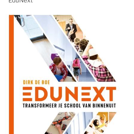
EduNext