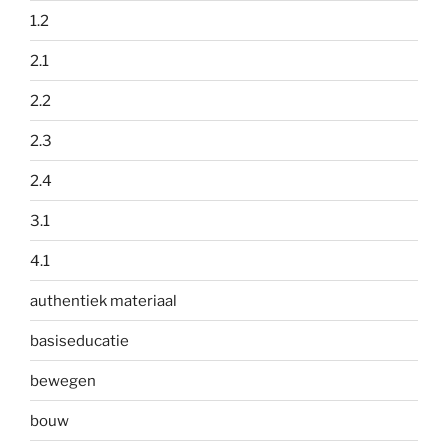
1.2
2.1
2.2
2.3
2.4
3.1
4.1
authentiek materiaal
basiseducatie
bewegen
bouw