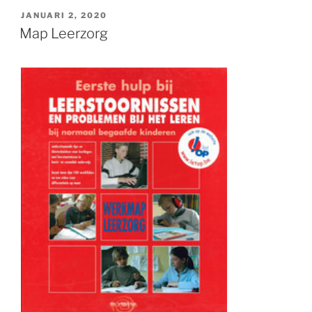
GEPLAATST
JANUARI 2, 2020
OP
Map Leerzorg