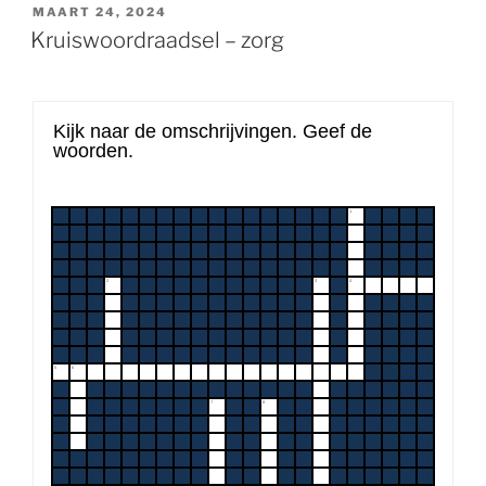
GEPLAATST
MAART 24, 2024
OP
Kruiswoordraadsel – zorg