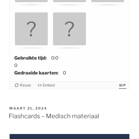
a
a
r
t
e
n
.
U
Gebruikte tijd:
0:0
s
0
e
Gedraaide kaarten:
0
a
Reuse
Embed
r
r
o
GEPLAATST
w
MAART 21, 2024
OP
Flashcards – Medisch materiaal
k
e
y
s