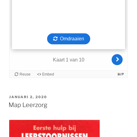
.
GEPLAATST
JANUARI 2, 2020
OP
Map Leerzorg