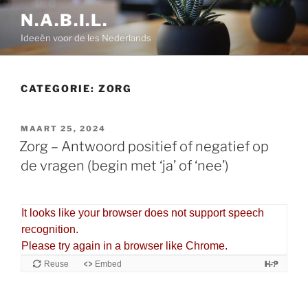
Ga
N.A.B.I.L.
naar
Ideeën voor de les Nederlands
de
inhoud
CATEGORIE:
ZORG
GEPLAATST
MAART 25, 2024
OP
Zorg – Antwoord positief of negatief op
de vragen (begin met ‘ja’ of ‘nee’)