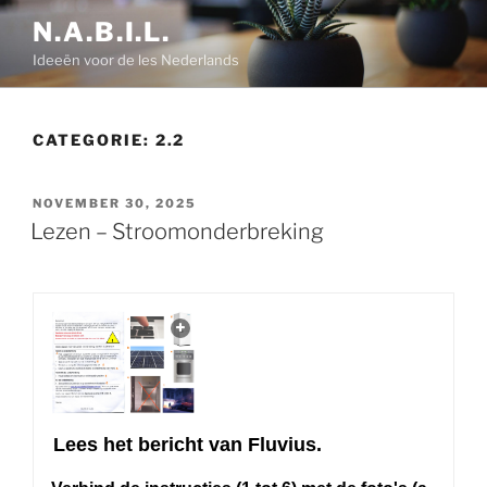
Ga
N.A.B.I.L.
naar
Ideeën voor de les Nederlands
de
inhoud
CATEGORIE:
2.2
GEPLAATST
NOVEMBER 30, 2025
OP
Lezen – Stroomonderbreking