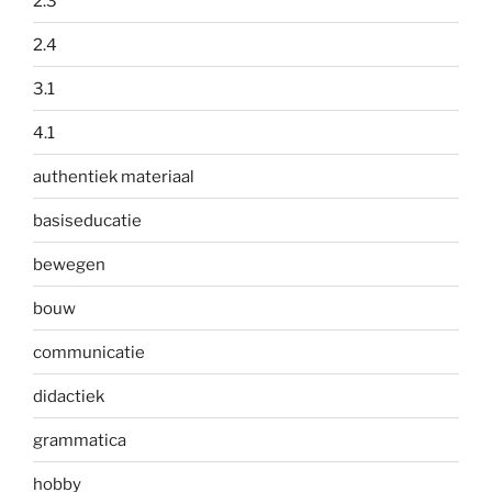
2.3
2.4
3.1
4.1
authentiek materiaal
basiseducatie
bewegen
bouw
communicatie
didactiek
grammatica
hobby