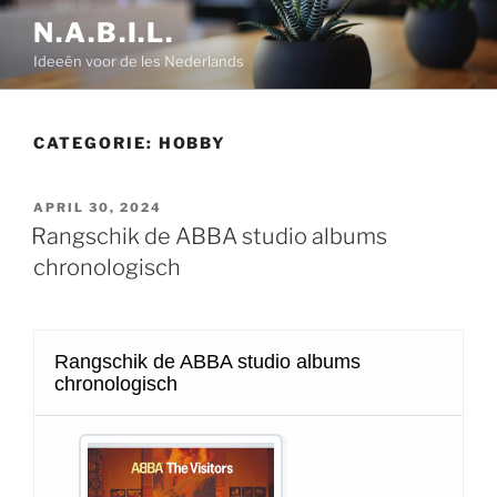
Ga
N.A.B.I.L.
naar
Ideeën voor de les Nederlands
de
inhoud
CATEGORIE:
HOBBY
GEPLAATST
APRIL 30, 2024
OP
Rangschik de ABBA studio albums
chronologisch