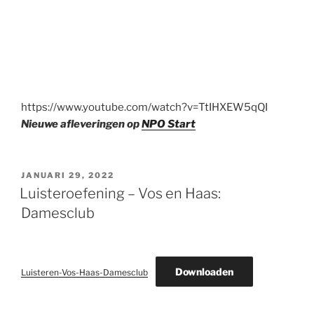
https://www.youtube.com/watch?v=TtIHXEW5qQI
Nieuwe afleveringen op
NPO Start
GEPLAATST
JANUARI 29, 2022
OP
Luisteroefening – Vos en Haas:
Damesclub
Downloaden
Luisteren-Vos-Haas-Damesclub