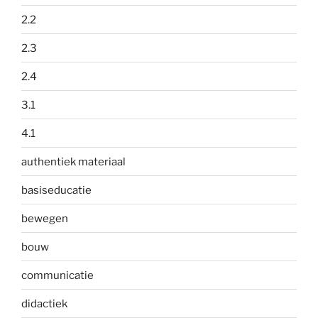
2.2
2.3
2.4
3.1
4.1
authentiek materiaal
basiseducatie
bewegen
bouw
communicatie
didactiek