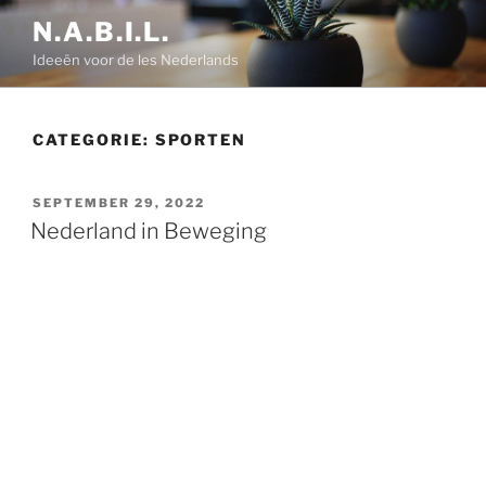
Ga
N.A.B.I.L.
naar
Ideeën voor de les Nederlands
de
inhoud
CATEGORIE:
SPORTEN
GEPLAATST
SEPTEMBER 29, 2022
OP
Nederland in Beweging