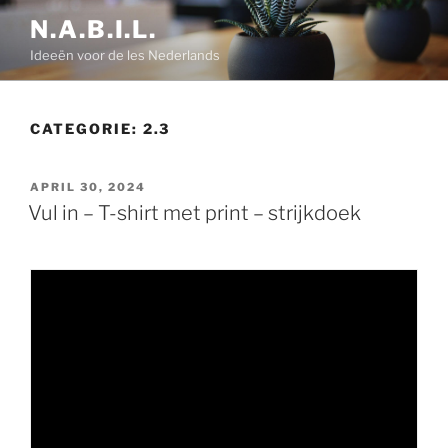
Ga
N.A.B.I.L.
naar
Ideeën voor de les Nederlands
de
inhoud
CATEGORIE:
2.3
GEPLAATST
APRIL 30, 2024
OP
Vul in – T-shirt met print – strijkdoek