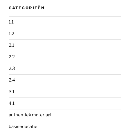
CATEGORIEËN
1.1
1.2
2.1
2.2
2.3
2.4
3.1
4.1
authentiek materiaal
basiseducatie