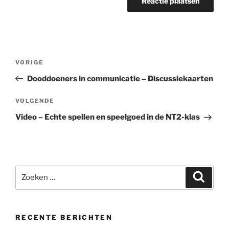
Bericht
Vorig
VORIGE
navigatie
bericht
Dooddoeners in communicatie – Discussiekaarten
Volgend
VOLGENDE
bericht
Video – Echte spellen en speelgoed in de NT2-klas
Zoeken
Zoeke
naar:
RECENTE BERICHTEN