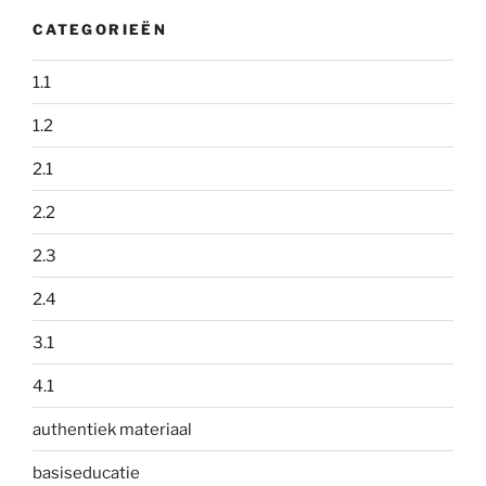
CATEGORIEËN
1.1
1.2
2.1
2.2
2.3
2.4
3.1
4.1
authentiek materiaal
basiseducatie