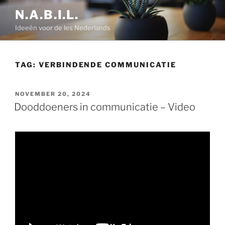
Ga
N.A.B.I.L.
naar
Ideeën voor de les Nederlands
de
inhoud
TAG:
VERBINDENDE COMMUNICATIE
GEPLAATST
NOVEMBER 20, 2024
OP
Dooddoeners in communicatie – Video