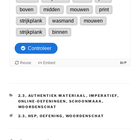
CATEGORIEËN
2.3
,
AUTHENTIEK MATERIAAL
,
IMPERATIEF
,
ONLINE-OEFENINGEN
,
SCHOONMAAK
,
WOORDENSCHAT
TAGS
2.3
,
H5P
,
OEFENING
,
WOORDENSCHAT