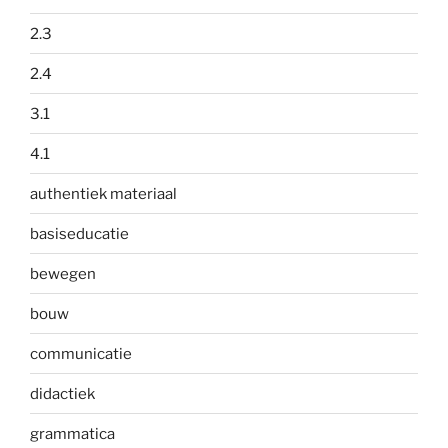
2.3
2.4
3.1
4.1
authentiek materiaal
basiseducatie
bewegen
bouw
communicatie
didactiek
grammatica