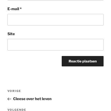
E-mail
*
Site
Bericht
Vorig
VORIGE
navigatie
bericht
Cleese over het leven
Volgend
VOLGENDE