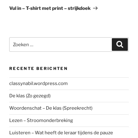
bericht
Vul in – T-shirt met print – strijkdoek
Zoeken
Zoeke
naar:
RECENTE BERICHTEN
classynabil.wordpress.com
De klas (Zo gezegd)
Woordenschat – De klas (Spreekrecht)
Lezen – Stroomonderbreking
Luisteren – Wat heeft de leraar tijdens de pauze