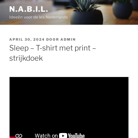
Ga
N.A.B.I.L.
naar
Ideeën voor de les Nederlands
de
inhoud
GEPLAATST
APRIL 30, 2024
DOOR
ADMIN
OP
Sleep – T-shirt met print –
strijkdoek