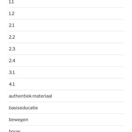
1.1
1.2
2.1
2.2
2.3
2.4
3.1
4.1
authentiek materiaal
basiseducatie
bewegen
bouw