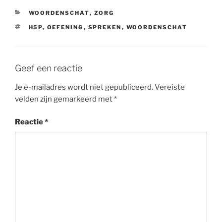
CATEGORIEËN
WOORDENSCHAT
,
ZORG
TAGS
H5P
,
OEFENING
,
SPREKEN
,
WOORDENSCHAT
Geef een reactie
Je e-mailadres wordt niet gepubliceerd.
Vereiste
velden zijn gemarkeerd met
*
Reactie
*