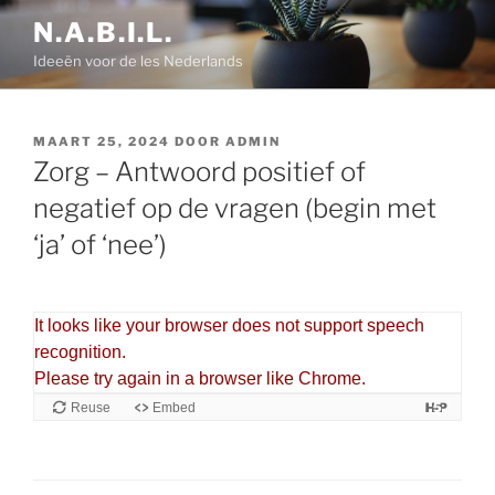
Ga
N.A.B.I.L.
naar
Ideeën voor de les Nederlands
de
inhoud
GEPLAATST
MAART 25, 2024
DOOR
ADMIN
OP
Zorg – Antwoord positief of
negatief op de vragen (begin met
‘ja’ of ‘nee’)