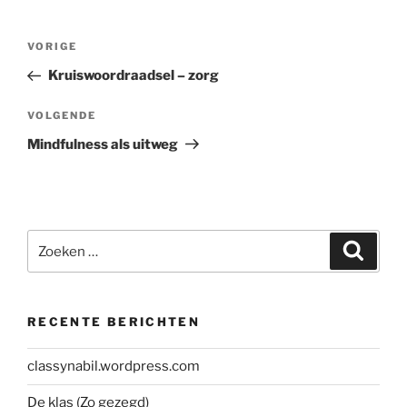
Bericht
Vorig
VORIGE
navigatie
bericht
Kruiswoordraadsel – zorg
Volgend
VOLGENDE
bericht
Mindfulness als uitweg
Zoeken
Zoeke
naar:
RECENTE BERICHTEN
classynabil.wordpress.com
De klas (Zo gezegd)