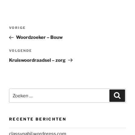
Bericht
Vorig
VORIGE
navigatie
bericht
Woordzoeker – Bouw
Volgend
VOLGENDE
bericht
Kruiswoordraadsel – zorg
Zoeken
Zoeke
naar:
RECENTE BERICHTEN
classynabil.wordpress.com