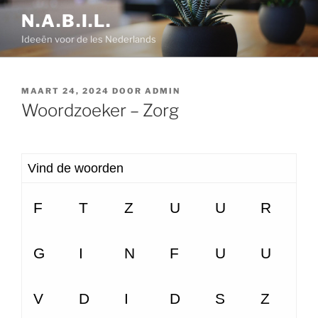
Ga
N.A.B.I.L.
naar
Ideeën voor de les Nederlands
de
inhoud
GEPLAATST
MAART 24, 2024
DOOR
ADMIN
OP
Woordzoeker – Zorg