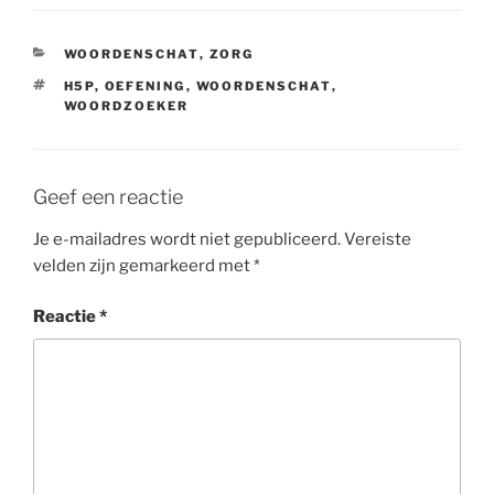
CATEGORIEËN
WOORDENSCHAT
,
ZORG
TAGS
H5P
,
OEFENING
,
WOORDENSCHAT
,
WOORDZOEKER
Geef een reactie
Je e-mailadres wordt niet gepubliceerd.
Vereiste
velden zijn gemarkeerd met
*
Reactie
*