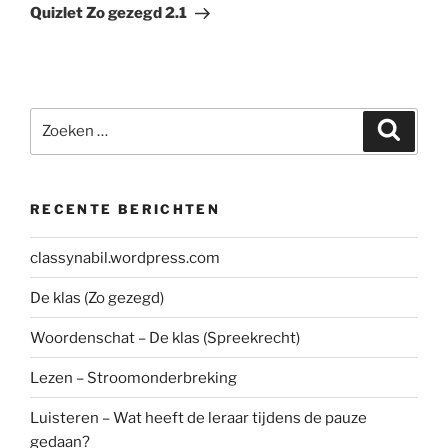
bericht
Quizlet Zo gezegd 2.1
Zoeken
Zoeke
naar:
RECENTE BERICHTEN
classynabil.wordpress.com
De klas (Zo gezegd)
Woordenschat – De klas (Spreekrecht)
Lezen – Stroomonderbreking
Luisteren – Wat heeft de leraar tijdens de pauze
gedaan?