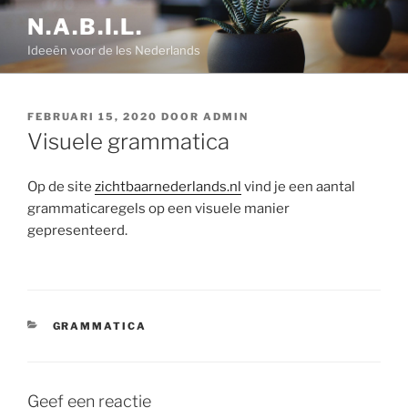
Ga
N.A.B.I.L.
naar
Ideeën voor de les Nederlands
de
inhoud
GEPLAATST
FEBRUARI 15, 2020
DOOR
ADMIN
OP
Visuele grammatica
Op de site
zichtbaarnederlands.nl
vind je een aantal
grammaticaregels op een visuele manier
gepresenteerd.
CATEGORIEËN
GRAMMATICA
Geef een reactie