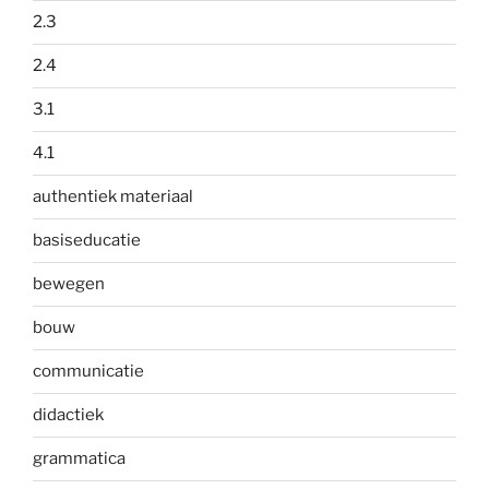
2.3
2.4
3.1
4.1
authentiek materiaal
basiseducatie
bewegen
bouw
communicatie
didactiek
grammatica