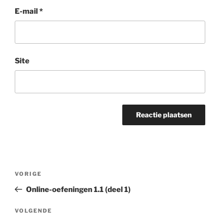
E-mail
*
Site
Bericht
Vorig
VORIGE
navigatie
bericht
Online-oefeningen 1.1 (deel 1)
Volgend
VOLGENDE