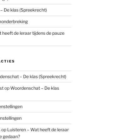
 De klas (Spreekrecht)
monderbreking
 heeft de leraar tijdens de pauze
ACTIES
enschat – De klas (Spreekrecht)
st
op
Woordenschat – De klas
nstellingen
stellingen
s
op
Luisteren – Wat heeft de leraar
ze gedaan?