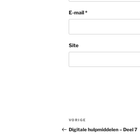
E-mail
*
Site
Bericht
Vorig
VORIGE
navigatie
bericht
Digitale hulpmiddelen – Deel 7