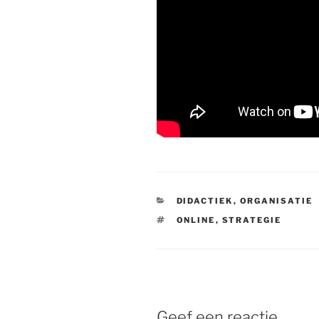
CATEGORIEËN
DIDACTIEK
,
ORGANISATIE
TAGS
ONLINE
,
STRATEGIE
Geef een reactie