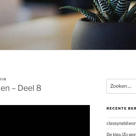
MIN
Zoeken
len – Deel 8
naar:
RECENTE BE
classynabil.wo
De klas (Zo ge