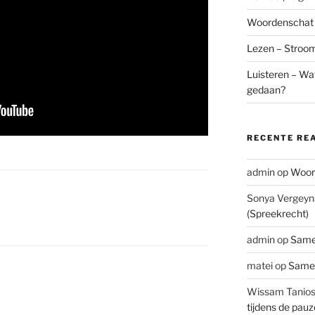
Woordenschat –
Lezen – Stroo
Luisteren – Wat
gedaan?
RECENTE RE
admin
op
Woord
Sonya Vergeyn
(Spreekrecht)
admin
op
Same
matei
op
Samen
Wissam Tanio
tijdens de pau