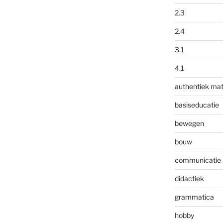
2.3
2.4
3.1
4.1
authentiek mat
basiseducatie
bewegen
bouw
communicatie
didactiek
grammatica
hobby