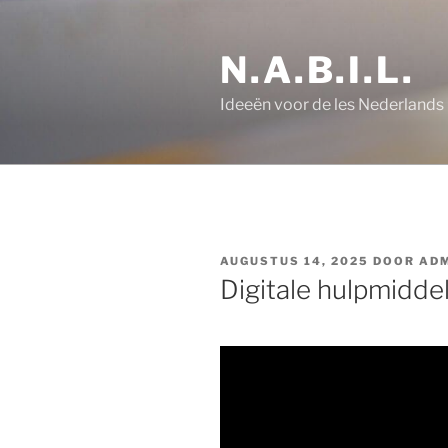
Ga
naar
N.A.B.I.L.
de
inhoud
Ideeën voor de les Nederlands
GEPLAATST
AUGUSTUS 14, 2025
DOOR
AD
OP
Digitale hulpmidde