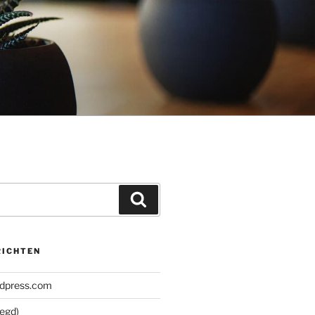
Zoeken
RICHTEN
rdpress.com
zegd)