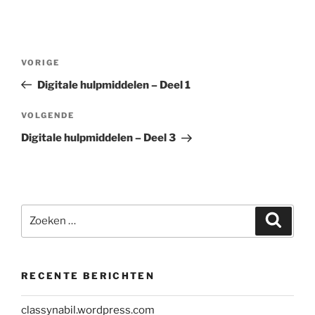
Bericht
Vorig
VORIGE
navigatie
bericht
Digitale hulpmiddelen – Deel 1
Volgend
VOLGENDE
bericht
Digitale hulpmiddelen – Deel 3
Zoeken
Zoeke
naar:
RECENTE BERICHTEN
classynabil.wordpress.com