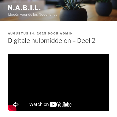
Ga
N.A.B.I.L.
naar
Ideeën voor de les Nederlands
de
inhoud
GEPLAATST
AUGUSTUS 14, 2025
DOOR
ADMIN
OP
Digitale hulpmiddelen – Deel 2