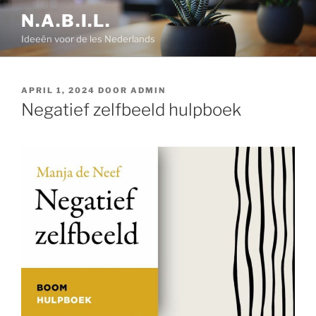
Ga
N.A.B.I.L.
naar
Ideeën voor de les Nederlands
de
inhoud
GEPLAATST
APRIL 1, 2024
DOOR
ADMIN
OP
Negatief zelfbeeld hulpboek