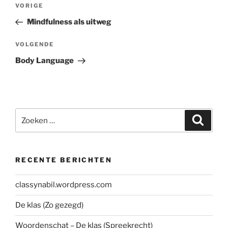
Bericht
Vorig
VORIGE
navigatie
bericht
Mindfulness als uitweg
Volgend
VOLGENDE
bericht
Body Language
Zoeken
Zoeke
naar:
RECENTE BERICHTEN
classynabil.wordpress.com
De klas (Zo gezegd)
Woordenschat – De klas (Spreekrecht)