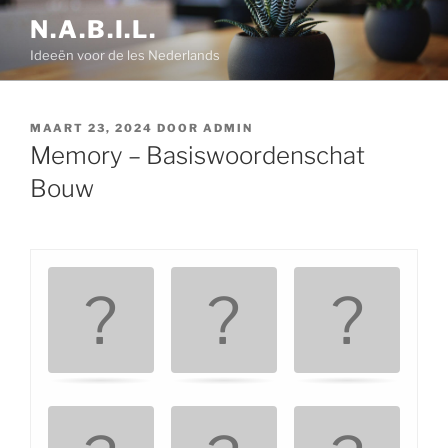
Ga
N.A.B.I.L.
naar
Ideeën voor de les Nederlands
de
inhoud
GEPLAATST
MAART 23, 2024
DOOR
ADMIN
OP
Memory – Basiswoordenschat
Bouw
G
.
.
e
h
e
u
g
e
n