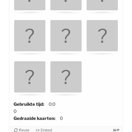
o
m
e
n
d
e
k
a
a
r
t
e
n
.
U
Gebruikte tijd:
0:0
s
0
e
Gedraaide kaarten:
0
a
Reuse
Embed
r