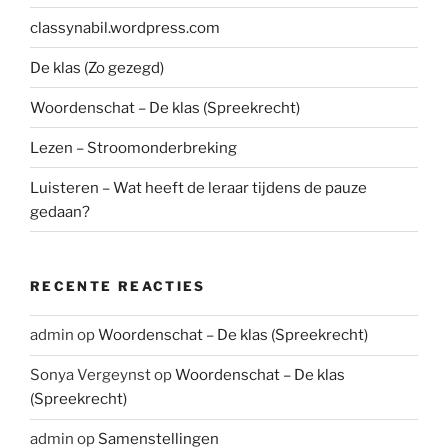
u
classynabil.wordpress.com
r
De klas (Zo gezegd)
n
c
Woordenschat – De klas (Spreekrecht)
a
r
Lezen – Stroomonderbreking
d
Luisteren – Wat heeft de leraar tijdens de pauze
.
gedaan?
RECENTE REACTIES
admin
op
Woordenschat – De klas (Spreekrecht)
Sonya Vergeynst
op
Woordenschat – De klas
(Spreekrecht)
admin
op
Samenstellingen