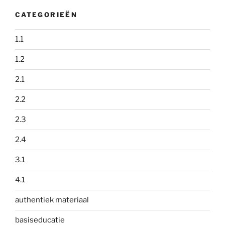
CATEGORIEËN
1.1
1.2
2.1
2.2
2.3
2.4
3.1
4.1
authentiek materiaal
basiseducatie