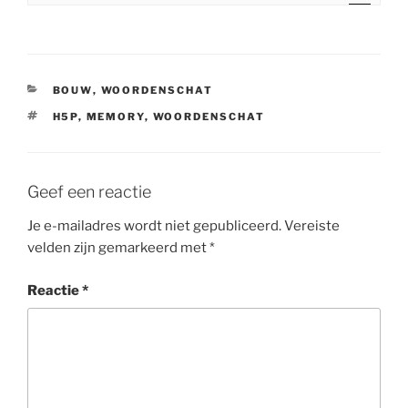
r
o
w
k
CATEGORIEËN
BOUW
,
WOORDENSCHAT
e
TAGS
H5P
,
MEMORY
,
WOORDENSCHAT
y
s
l
Geef een reactie
e
f
Je e-mailadres wordt niet gepubliceerd.
Vereiste
t
velden zijn gemarkeerd met
*
a
n
Reactie
*
d
r
i
g
h