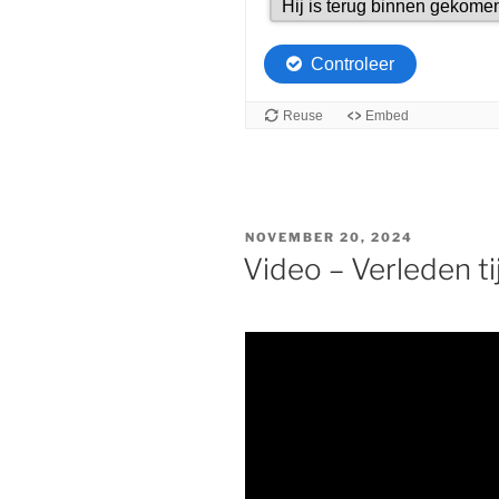
GEPLAATST
NOVEMBER 20, 2024
OP
Video – Verleden t