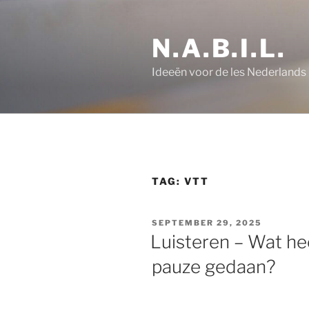
Ga
naar
N.A.B.I.L.
de
inhoud
Ideeën voor de les Nederlands
TAG:
VTT
GEPLAATST
SEPTEMBER 29, 2025
OP
Luisteren – Wat hee
pauze gedaan?