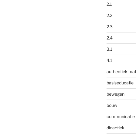
2.1
2.2
2.3
2.4
3.1
4.1
authentiek mat
basiseducatie
bewegen
bouw
communicatie
didactiek