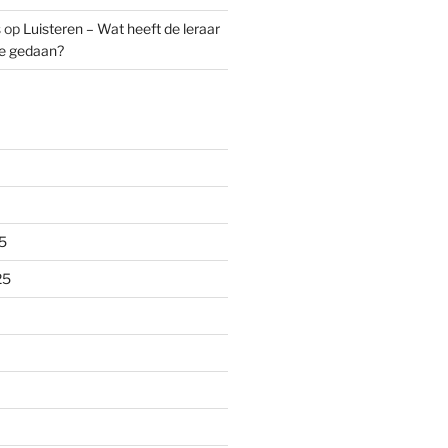
s
op
Luisteren – Wat heeft de leraar
ze gedaan?
5
25