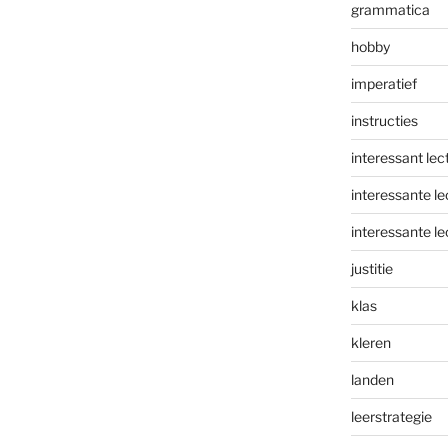
grammatica
hobby
imperatief
instructies
interessant lec
interessante le
interessante le
justitie
klas
kleren
landen
leerstrategie