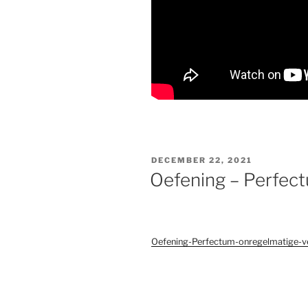
GEPLAATST
DECEMBER 22, 2021
OP
Oefening – Perfec
Oefening-Perfectum-onregelmatige-v