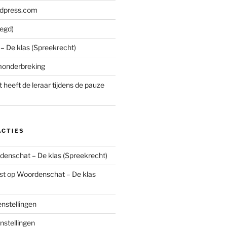
rdpress.com
zegd)
 De klas (Spreekrecht)
monderbreking
 heeft de leraar tijdens de pauze
ACTIES
enschat – De klas (Spreekrecht)
st
op
Woordenschat – De klas
nstellingen
stellingen