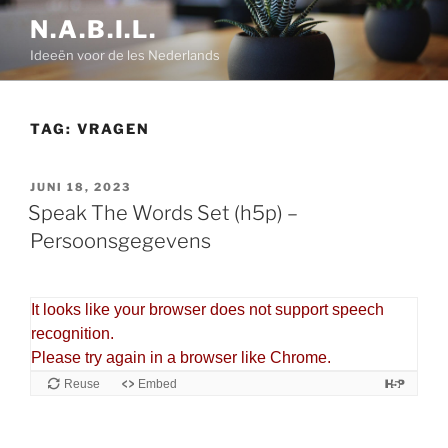
Ga
N.A.B.I.L.
naar
Ideeën voor de les Nederlands
de
inhoud
TAG:
VRAGEN
GEPLAATST
JUNI 18, 2023
OP
Speak The Words Set (h5p) –
Persoonsgegevens