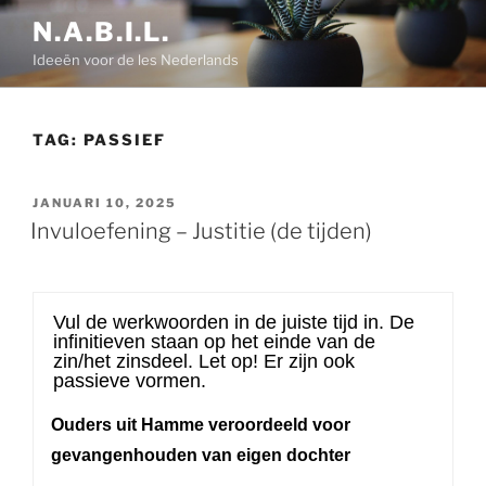
Ga
N.A.B.I.L.
naar
Ideeën voor de les Nederlands
de
inhoud
TAG:
PASSIEF
GEPLAATST
JANUARI 10, 2025
OP
Invuloefening – Justitie (de tijden)