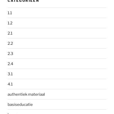
CATEGORIEËN
1.1
1.2
2.1
2.2
2.3
2.4
3.1
4.1
authentiek materiaal
basiseducatie